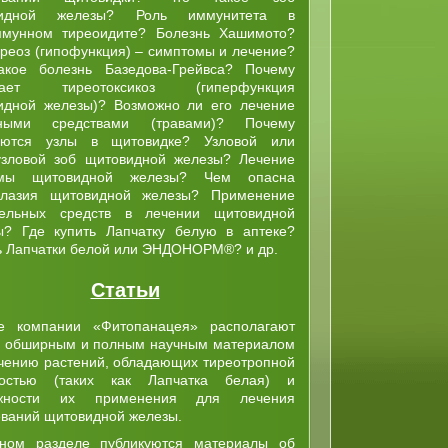
видной железы? Роль иммунитета в
ммунном тиреоидите? Болезнь Хашимото?
реоз (гипофункция) – симптомы и лечение?
акое болезнь Базедова-Грейвса? Почему
икает тиреотоксикоз (гиперфункция
идной железы)? Возможно ли его лечение
ными средствами (травами)? Почему
уются узлы в щитовидке? Узловой или
узловой зоб щитовидной железы? Лечение
омы щитовидной железы? Чем опасна
плазия щитовидной железы? Применение
тельных средств в лечении щитовидной
ы? Где купить Лапчатку белую в аптеке?
ь Лапчатки белой или ЭНДОНОРМ®? и др.
Статьи
е компании «Фитопанацея» располагают
 обширным и полным научным материалом
учению растений, обладающих тиреотропной
ностью (таких как Лапчатка белая) и
ожности их применения для лечения
еваний щитовидной железы.
ном разделе публикуются материалы об