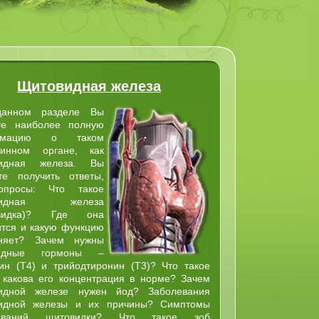
Щитовидная железа
нном разделе Вы
те наиболее полную
рмацию о таком
ринном органе, как
видная железа. Вы
те получить ответы,
опросы: Что такое
видная железа
овидка)? Где она
ится и какую функцию
няет? Зачем нужны
оидные гормоны –
син (Т4) и трийодтиронин (Т3)? Что такое
 какова его концентрация в норме? Зачем
идной железе нужен йод? Заболевания
идной железы и их причины? Симптомы
леваний щитовидки? Что такое зоб