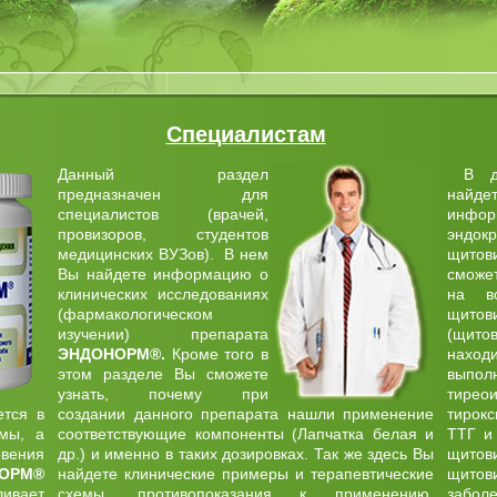
Специалистам
Данный раздел
В да
предназначен для
найде
специалистов (врачей,
инфо
провизоров, студентов
эндок
медицинских ВУЗов). В нем
щито
Вы найдете информацию о
сможе
клинических исследованиях
на в
(фармакологическом
щито
изучении) препарата
(щит
ЭНДОНОРМ
®
.
Кроме того в
наход
этом разделе Вы сможете
выпол
узнать, почему при
тире
ется в
создании данного препарата нашли применение
тирок
мы, а
соответствующие компоненты (Лапчатка белая и
ТТГ и
вения
др.) и именно в таких дозировках. Так же здесь Вы
щитов
ОРМ®
найдете клинические примеры и терапевтические
щитов
вает
схемы, противопоказания к применению,
забо