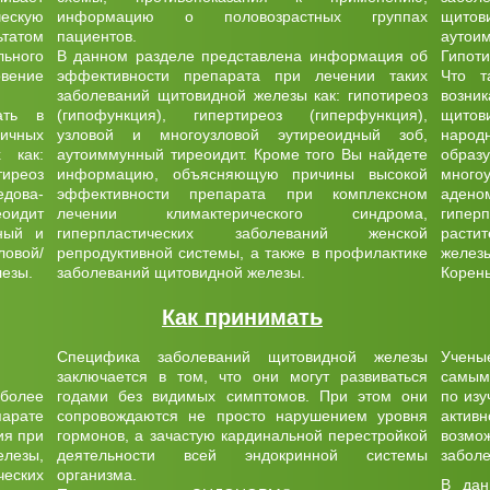
ческую
информацию о половозрастных группах
щито
ьтатом
пациентов.
аутои
ьного
В данном разделе представлена информация об
Гипоти
вение
эффективности препарата при лечении таких
Что т
заболеваний щитовидной железы как: гипотиреоз
возн
ать в
(гипофункция), гипертиреоз (гиперфункция),
щитов
ичных
узловой и многоузловой эутиреоидный зоб,
народ
 как:
аутоиммунный тиреоидит. Кроме того Вы найдете
образ
иреоз
информацию, объясняющую причины высокой
много
едова-
эффективности препарата при комплексном
аден
оидит
лечении климактерического синдрома,
гипер
ный и
гиперпластических заболеваний женской
расти
овой/
репродуктивной системы, а также в профилактике
желез
лезы.
заболеваний щитовидной железы.
Корен
Как принимать
Специфика заболеваний щитовидной железы
Учены
заключается в том, что они могут развиваться
самым
иболее
годами без видимых симптомов. При этом они
по из
арате
сопровождаются не просто нарушением уровня
актив
ия при
гормонов, а зачастую кардинальной перестройкой
возм
лезы,
деятельности всей эндокринной системы
забол
ческих
организма.
В дан