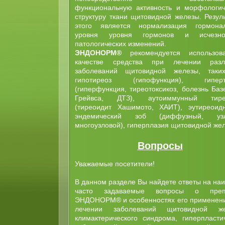
функциональную активность и морфологи
структуру ткани щитовидной железы. Резул
этого является нормализация гормонал
уровня уровня гормонов и исчезно
патологических изменений.
ЭНДОНОРМ®
рекомендуется использов
качестве средства при лечении разл
заболеваний щитовидной железы, таких
гипотиреоз (гипофункция), гиперт
(гиперфункция, тиреотоксикоз, болезнь Баз
Грейвса, ДТЗ), аутоиммунный тире
(тиреоидит Хашимото, ХАИТ), эутиреоид
эндемический зоб (диффузный, узл
многоузловой), гиперплазия щитовидной же
Вопросы
Уважаемые посетители!
В данном разделе Вы найдете ответы на на
часто задаваемые вопросы о преп
ЭНДОНОРМ® и особенностях его применен
лечении заболеваний щитовидной же
климактерического синдрома, гиперпласти